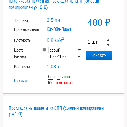
Пластиковая паллетная прокладка из СПП (сотовый
полипропилен ρ=0,9)
480 ₽
3.5 мм
Толщина
Юг-Ойл-Пласт
Производитель
2
0.9 кг/м
▲
Плотность
▼
Цвет:
Размер
1.08 кг
Вес листа
Север:
много
Наличие
Юг:
под заказ
Прокладка на паллеты из СПП (сотовый полипропилен
ρ=1,0)