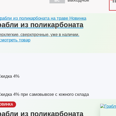
*
вс
выходной
П
Новинка
рабли из поликарбоната
рхлегкие, сверхпрочные, уже в наличии.
смотреть товар
ОВИНКА
рабли из поликарбоната