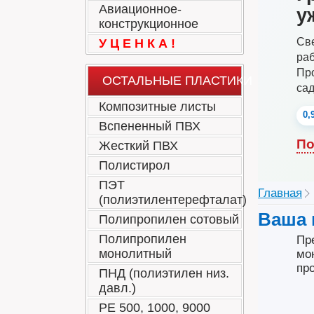
Авиационное-
у
конструкционное
Све
У Ц Е Н К А !
ра
Про
ОСТАЛЬНЫЕ ПЛАСТИКИ
са
Композитные листы
0,
Вспененный ПВХ
По
Жесткий ПВХ
Полистирол
ПЭТ
Главная
(полиэтилентерефталат)
Ваша 
Полипропилен сотовый
Полипропилен
Пр
монолитный
мо
пр
ПНД (полиэтилен низ.
давл.)
РЕ 500, 1000, 9000