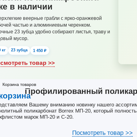
же в наличии
рхлегкие веерные грабли с ярко-оранжевой
бочей частью и алюминиевым черенком.
чные 23 зубца удобно собирают листья, траву и
довый мусор.
9 кг
23 зубца
1 450 ₽
смотреть товар >>
Корзина товаров
Профилированный поликар
корзина
едставляем Вашему вниманию новинку нашего ассорти
нолитный поликарбонат Borrex МП-20, который полност
офлистом марок МП-20 и С-20.
Посмотреть товар >>