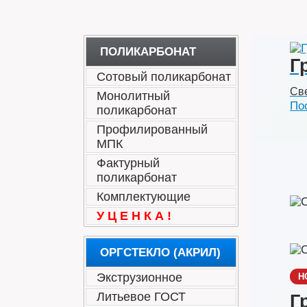
ПОЛИКАРБОНАТ
Г
Сотовый поликарбонат
Све
Монолитный
По
поликарбонат
Профилированный
МПК
Фактурный
поликарбонат
Комплектующие
У Ц Е Н К А !
ОРГСТЕКЛО (АКРИЛ)
Экструзионное
Н
Литьевое ГОСТ
Г