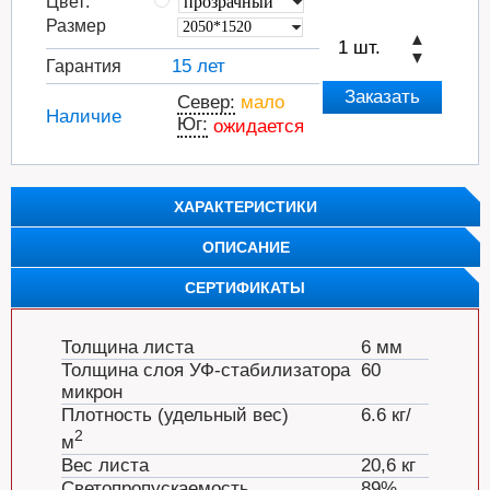
Цвет:
Размер
▲
▼
15 лет
Гарантия
Север:
мало
Наличие
Юг:
ожидается
ХАРАКТЕРИСТИКИ
ОПИСАНИЕ
СЕРТИФИКАТЫ
Толщина листа
6 мм
Толщина слоя УФ-стабилизатора
60
микрон
Плотность (удельный вес)
6.6 кг/
2
м
Вес листа
20,6 кг
Светопропускаемость
89%