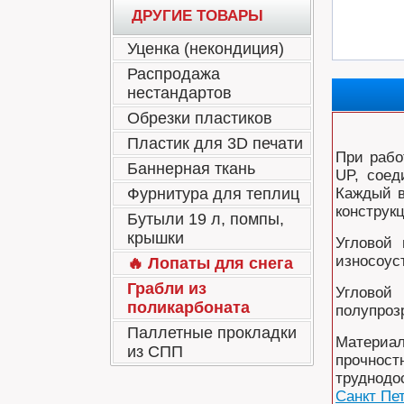
ДРУГИЕ ТОВАРЫ
Уценка (некондиция)
Распродажа
нестандартов
Обрезки пластиков
Пластик для 3D печати
При рабо
Баннерная ткань
UP, соед
Фурнитура для теплиц
Каждый в
конструк
Бутыли 19 л, помпы,
крышки
Угловой 
износоус
🔥 Лопаты для снега
Грабли из
Угловой
поликарбоната
полупроз
Паллетные прокладки
Материал
из СПП
прочност
труднодо
Санкт Пе