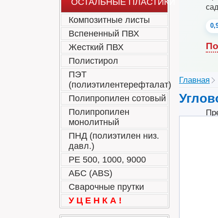
ОСТАЛЬНЫЕ ПЛАСТИКИ
са
Композитные листы
0,
Вспененный ПВХ
По
Жесткий ПВХ
Полистирол
ПЭТ
Главная
(полиэтилентерефталат)
Углов
Полипропилен сотовый
Полипропилен
Пр
монолитный
мо
пр
ПНД (полиэтилен низ.
давл.)
РЕ 500, 1000, 9000
АБС (ABS)
Сварочные прутки
У Ц Е Н К А !