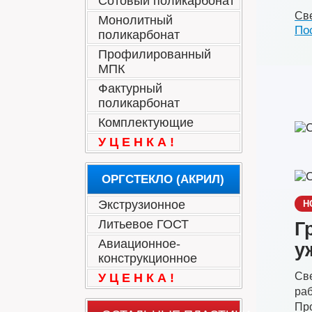
Сотовый поликарбонат
Све
Монолитный
По
поликарбонат
Профилированный
МПК
Фактурный
поликарбонат
Комплектующие
У Ц Е Н К А !
ОРГСТЕКЛО (АКРИЛ)
Экструзионное
Н
Литьевое ГОСТ
Г
Авиационное-
у
конструкционное
Све
У Ц Е Н К А !
ра
Про