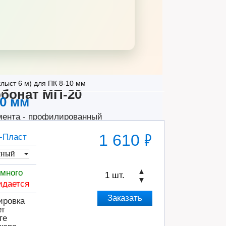
лыст 6 м) для ПК 8-10 мм
бонат МП-20
10 мм
мента - профилированный
ью совместим с металлическим
1 610 ₽
-Пласт
▲
много
▼
идается
ировка
ет
те