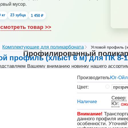
довый мусор.
9 кг
23 зубца
1 450 ₽
смотреть товар >>
Комплектующие для поликарбоната
Угловой профиль (х
Профилированный поликар
ой профиль (хлыст 6 м) для ПК 8-
едставляем Вашему вниманию новинку нашего ассорти
нолитный поликарбонат Borrex МП-20, который полност
офлистом марок МП-20 и С-20.
Юг-Ойл
Производитель
Цвет:
Посмотреть товар >>
Север:
Наличие
Юг:
ож
Внимание!
Транспорт
данного профиля име
особенности. Уточняй