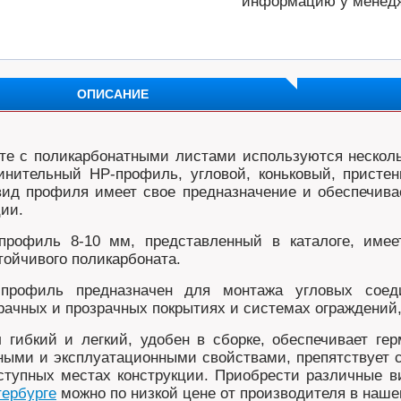
информацию у менед
ОПИСАНИЕ
те с поликарбонатными листами используются нескол
инительный HP-профиль, угловой, коньковый, прист
ид профиля имеет свое предназначение и обеспечивае
ции.
профиль 8-10 мм, представленный в каталоге, имее
тойчивого поликарбоната.
 профиль предназначен для монтажа угловых сое
рачных и прозрачных покрытиях и системах ограждений,
 гибкий и легкий, удобен в сборке, обеспечивает ге
ными и эксплуатационными свойствами, препятствует с
ступных местах конструкции. Приобрести различные
тербурге
можно по низкой цене от производителя в наше