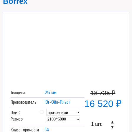
Borrex
18 735 ₽
25 мм
Толщина
16 520 ₽
Юг-Ойл-Пласт
Производитель
Цвет:
Размер
▲
▼
Г4
Класс горючести